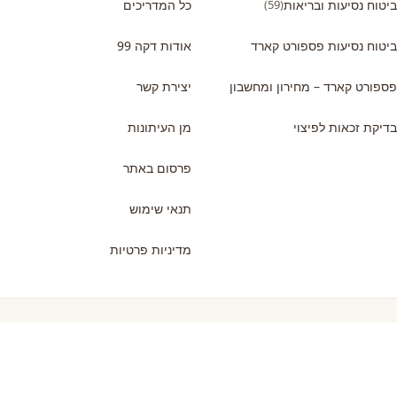
ביטוח נסיעות ובריאות
(59)
כל המדריכים
ביטוח נסיעות פספורט קארד
אודות דקה 99
פספורט קארד – מחירון ומחשבון
יצירת קשר
בדיקת זכאות לפיצוי
מן העיתונות
פרסום באתר
תנאי שימוש
מדיניות פרטיות
המדריכים החדשים באתר
יעדים באירופה בקיץ: המדריך המעשי לבחירת היעד הנכון
מדריך מקיף למטייל הישראלי בפירנצה: אטרקציות, אוכל כשר…