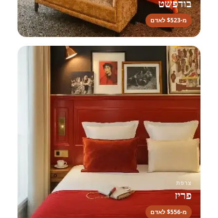
בודפשט
מ-$523 לאדם
צרפת
פריז
מ-$556 לאדם