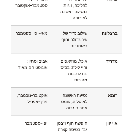
להליכה, זוגות
ספטמבר–אוקטובר
בנסיעה ראשונה
לאירופה
ברצלונה
שילוב נדיר של
מאי–יוני, ספטמבר
עיר גדולה וחוף
באותו יום
מדריד
אוכל, מוזיאונים
אביב וסתיו;
וחיי לילה; בסיס
אוגוסט חם מאוד
נוח לרכבות
מהירות
רומא
נסיעה ראשונה
אוקטובר–נובמבר,
לאיטליה, עומס
מרץ–אפריל
אתרים גבוה
איי יוון
חופשת חוף ו"בטן
יוני–ספטמבר
גב" בטיסה קצרה