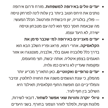
יעדים זולים באירופה למשפחות.
מזרח ודרום אירופה
נותנים את היחס הטוב ביותר בין עלות לינה למרחק טיסה
— פולין, בולגריה, יוון היבשתית ופורטוגל. הכלל המעשי:
מה שבאמת חוסך כסף הוא לינה עם מטבחון וטיסה
ישירה, לא היעד עצמו.
יעדים מעניינים באירופה למי שכבר סימן את
הקלאסיקה.
אחרי רומא, פראג ופריז השלב הבא הוא
בדרך כלל
סלובניה ואגם בלד
, אלבניה, מונטנגרו או
אזור
האגמים בצפון איטליה
. אותה יבשת, חצי מהעומס,
ומקומות שעדיין לא נראים כמו גלויה.
יעדים טרופיים ואקזוטיים.
כאן התאריך מכריע יותר
מהמלון, כי עונת הגשמים משנה את החוויה לחלוטין.
זנזיבר
ו
המלדיביים
הם חופשת החוף הקלאסית; תאילנד היא
השילוב בין חוף לעיר.
טיולי יוקרה וחוויות שאי אפשר לשחזר.
דובאי
לשירות,
מלונות וקניות, ו
לפלנד
לזוהר הצפוני בחורף. בשני היעדים