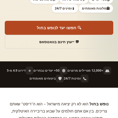
🏨
מלונות מאומתים
📱
זמינים 24/7
🔍 חפשו יעד לנופש בחול
💬 ייעוץ חינם בוואטסאפ
⭐
🌐
👥
+12,000 מטיילים מרוצים
50+ יעדים נבחרים
דירוג 4.9 מ-5
🛡️
📞
זמינות 24/7
ביטוחים מאומתים
נופש בחול
הוא לא רק יציאה מישראל – הוא ה"ריסט" שאתם
צריכים. בין אם אתם חולמים על שבוע בריביירה האיטלקית,