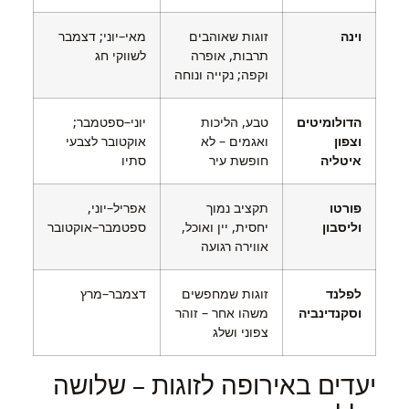
וינה
זוגות שאוהבים
מאי–יוני; דצמבר
תרבות, אופרה
לשווקי חג
וקפה; נקייה ונוחה
הדולומיטים
טבע, הליכות
יוני–ספטמבר;
וצפון
ואגמים – לא
אוקטובר לצבעי
איטליה
חופשת עיר
סתיו
פורטו
תקציב נמוך
אפריל–יוני,
וליסבון
יחסית, יין ואוכל,
ספטמבר–אוקטובר
אווירה רגועה
לפלנד
זוגות שמחפשים
דצמבר–מרץ
וסקנדינביה
משהו אחר – זוהר
צפוני ושלג
יעדים באירופה לזוגות – שלושה