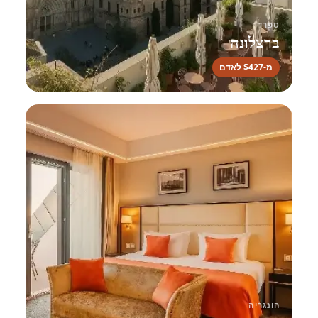
ספרד
ברצלונה
מ-$427 לאדם
הונגריה