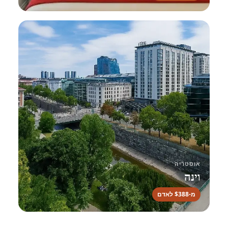
אוסטריה
וינה
מ-$388 לאדם