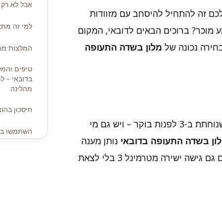
אבל לא רק נ
כם זה להתחיל להיסחב עם מזוודות
למי זה מתא
 מוכר? ברוכים הבאים לדובאי, המקום
בחירה נכונה של
מלון בשדה התעופה
המלצות ממק
טיפים והמל
בדובאי – למ
מהלינה
חיסכון בהו
לפעמים מדובר בקונקשן ארוך של 8 שעות, לפעמים בטיסה שנוחתת ב-3 לפנות בוקר – ויש גם מי
השתמשו באפ
ון בשדה התעופה בדובאי
נותן מענה
חיבור תחבו
מדויק למצבים האלו: צ’ק-אין מהיר, חדרים איכותיים, ולפעמים גם גישה ישירה מטרמינל 3 בלי לצאת
עוד טיפים 