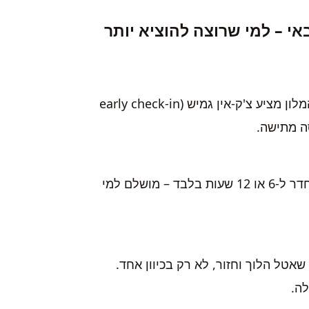
י – למי שרוצה להוציא יותר
רבים מהנוסעים מגיעים לדובאי בשעות לא שגרתיות. ודאו שהמלון מציע צ'ק-אין גמיש (early check-in
, אפשר להזמין חדר ל-6 או 12 שעות בלבד – מושלם למי
אטל הלוך וחזור, לא רק בכיוון אחד.
ה.