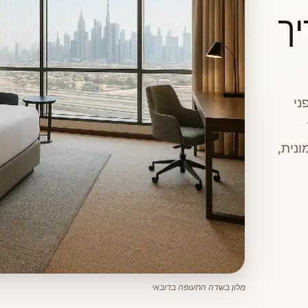
ך
ני
נית,
מלון בשדה התעופה בדובאי