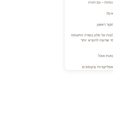
וחות – גם חוויה
ים?
ור ראשון
צות על מלון בשדה התעופה
י שרוצה להוציא יותר
צאות אוכל
ליקציות ובקופונים
רתי למרכז העיר
קטנים שישנו את הלילה שלכם