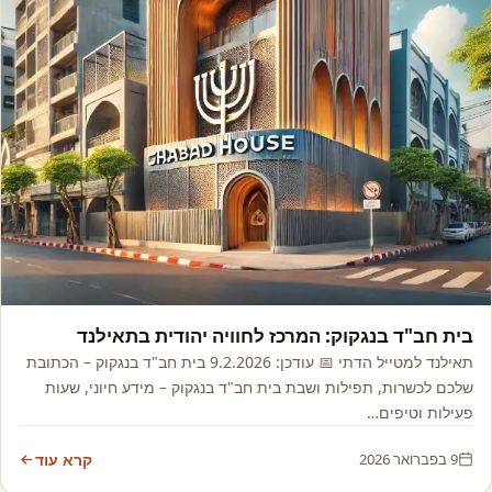
אסיה, אפריקה ואקזוטי
בית חב"ד בנגקוק: המרכז לחוויה יהודית בתאילנד
תאילנד למטייל הדתי 📅 עודכן: 9.2.2026 בית חב"ד בנגקוק – הכתובת
שלכם לכשרות, תפילות ושבת בית חב"ד בנגקוק – מידע חיוני, שעות
פעילות וטיפים…
9 בפברואר 2026
קרא עוד