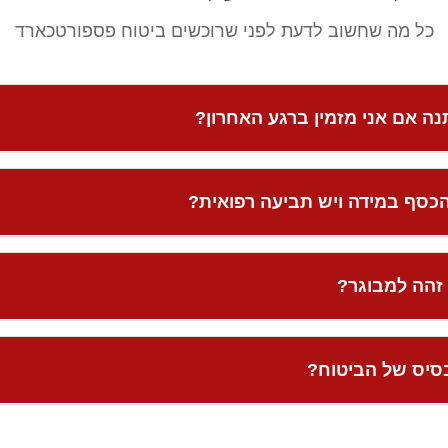
כל מה שחשוב לדעת לפני שרוכשים ביטוח פספורטכארד
 אם אני מזמין ברגע האחרון?
טיסה ומלונות, מחירון פספורט קארד הוא קבוע ואינו משתנה בהתאם ל
כסף במידה ויש תביעה רפואית?
לפי גיל המבוטח, יעד הנסיעה וההרחבות שתבחרו. ניתן לרכוש את הב
המחיר בדיוק.
 פספורטכארד:
אתם לא צריכים להוציא כסף מהכיס!
במקרה של איר
זהה למבוגר?
המגנטי של פספורטכארד במקום (דרך האפליקציה או המוקד) ומשלמי
כמו בכרטיס אשראי רגיל. אין צורך לשמור קבלות ולרדוף אחרי החזרי
של פספורט קארד, קבוצת הגיל הראשונה והגדולה ביותר היא
מגיל 0 ועד גיל 60
סיס של הביטוח?
עלה.
וי רפואי רחב ללא הגבלה על סכום ההוצאות הרפואיות (בכפוף לפולי