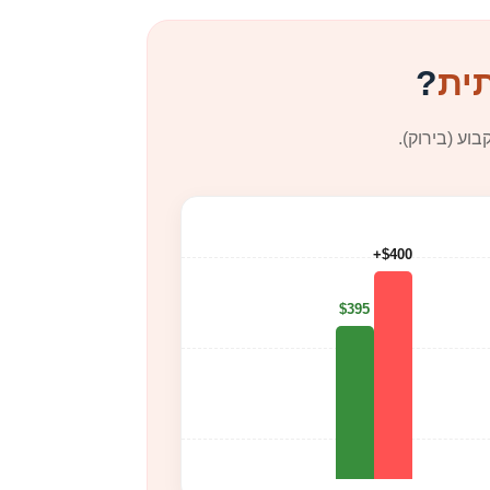
ית
?
וע (בירוק).
$400+
$395