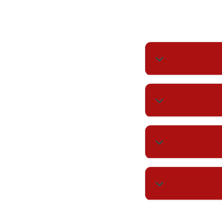
מועד ההזמנה.
יטוח גם בדרך
וע רפואי, אתם
ם איתו לרופא או
ם.
. משמעות
הדבר היא שתינוק, ילד בן 10 ומבוגר בן 50 משלמים את אותו תעריף יומי בסיסי (למשל $3.00 ליום לכל העולם).
סה), הטסה רפואית