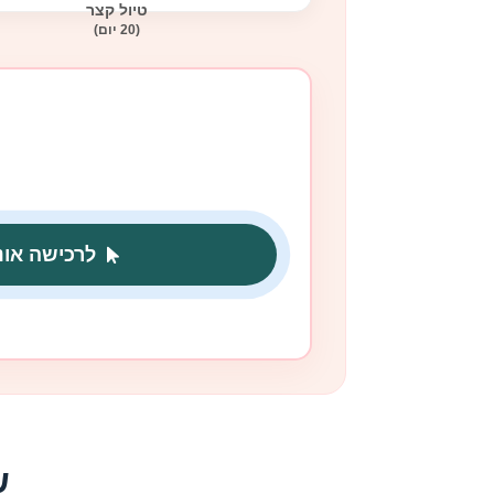
טיול קצר
(20 יום)
לרכישה אונ
ש