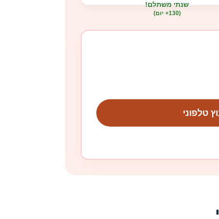
שנתי משתלם!
(130+ יום)
וץ טלפוני