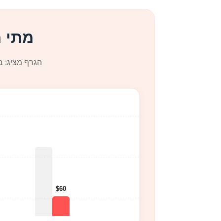
מתי 
הגרף מציג: ב
$60