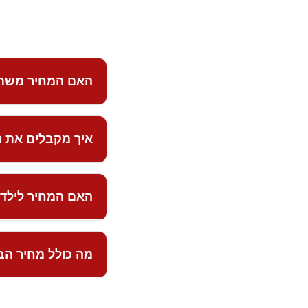
האם המחיר משתנה
לא.
בניגוד לכרטיסי 
איך מקבלים את ה
המחיר נקבע אך ורק 
לשדה התעופה באותו 
זה היתרון הגדול של
האם המחיר לילד 
מטעינים את הכרטיס 
לבית המרקחת, בדיוק 
כן. במחירון הבסיס 
מה כולל מחיר הב
המחיר משתנה רק מגיל 61 ומ
מחיר הבסיס כולל כיס