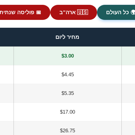
 כל העולם
🇺🇸 ארה"ב
📅 פוליסה שנתית
מחיר ליום
$3.00
$4.45
$5.35
$17.00
$26.75