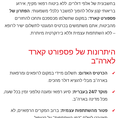
בחשבונית של אלפי דולרים. ללא ביטוח רפואי מקיף, אירוע
בריאותי קטן עלול להפוך למשבר כלכלי משמעותי.
הפתרון של
פספורט קארד:
במקום שתשלמו מכספכם ותחכו להחזרים
מהביטוח, אתם משתמשים בכרטיס המגנטי לתשלום ישיר לרופא
– ללא השתתפות עצמית וללא בירוקרטיה מיותרת.
היתרונות של פספורט קארד
לארה"ב
✔
הכרטיס האדום:
תשלום מיידי במקום לרופאים ומרפאות
בארה"ב מבלי להוציא דולר מהכיס.
✔
מוקד 24/7 בעברית:
סיוע רפואי ומענה טלפוני זמין בכל שעה,
מכל מדינה בארה"ב.
✔
פטור מהשתתפות עצמית:
ברוב המקרים הרפואיים, לא
תצטרכו לשלם "דמי השתתפות" על הטיפול.