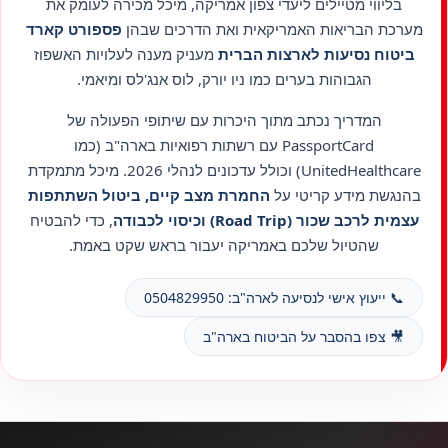
בליווי מטיילים ליעדי צפון אמריקה, מיכל מכירה לעומק את
מערכת הבריאות האמריקאית ואת הדרכים שבהן
פספורט קארד
ביטוח נסיעות לארצות הברית
מעניק מענה לעלויות האשפוז
הגבוהות בערים כמו ניו יורק, לוס אנג'לס ומיאמי.
המדריך נכתב מתוך היכרות עם שיתופי הפעולה של
PassportCard עם רשתות רפואיות בארה"ב (כמו
UnitedHealthcare) וכולל עדכונים לנהלי 2026. מיכל מתמקדת
בהנגשת מידע קריטי על
החמרת מצב קיים, ביטול השתתפות
עצמית לרכב שכור (Road Trip) וכיסוי לכבודה
, כדי להבטיח
שהטיול שלכם באמריקה יעבור בראש שקט באמת.
📞
ייעוץ אישי לנסיעה לארה"ב: 0504829950
🎥
צפו בהסבר על הביטוח בארה"ב