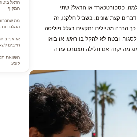
הראל ביטוח 
למה. פספורטכארד או הראל? שתי
המקיף
ברים קצת שונים. בשביל חלקנו, זה
מה שחברות 
המלכודות ב
ל כך הרבה מטיילים נתקעים בגלל פוליסה
סגור, ובטח לא להקל בו ראש. אז בואו
אז איך בוח
חייבים לשא
וג מה יקרה אם חלילה תצטרכו עזרה
השוואת תק
קובע