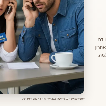
ודה
אחרון
מה.
פספורטכארד או Harel? השוואה כנה בין שתי החברות