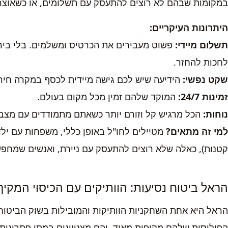
במקומות שבהם לא רוצים להתעסק עם תשלומים, או כשאוצר 
היתרונות העיקריים:
תשלום מיידי:
פשוט מעבירים את הכרטיס ומשלמים. בלי בירו
לחכות להחזר.
שקט נפשי:
הידיעה שיש לכם גישה מיידית לכסף במקרה חירום
זמינות 24/7:
המוקד שלהם זמין מכל מקום בעולם.
נוחות:
הכל מרגיש קל וזורם יותר כשאתם מתמודדים עם מצב 
למי זה מתאים?
מטיילים לחו"ל באופן כללי, משפחות עם ילד
קטנות), כאלה שלא רוצים להתעסק עם ניירת, ואנשים שמחפש
הראל ביטוח נסיעות: הוותיקים עם הכיסוי המקיף
הראל היא אחת השחקניות הוותיקות והמובילות בשוק הביטוח ה
הפוליסות שלהם מקיפות מאוד, והם מצטיינים במתן פתרונות