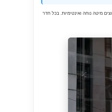
ותיים) לחברים שחוסכים, וחדרי Pod Queen לזוגות שרוצים מיטה נוחה ואינטימיות. בכל חדר