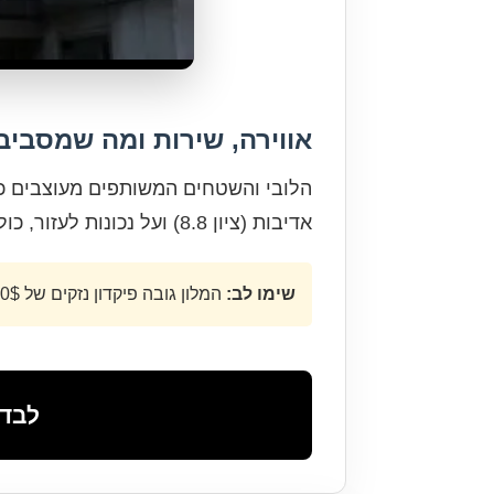
אווירה, שירות ומה שמסביב
הלובי והשטחים המשותפים מעוצבים כדי
אדיבות (ציון 8.8) ועל נכונות לעזור, כולל שמירת חפצים בחינם לפני הצ'ק-אין ואחרי הצ'ק-אאוט.
שימו לב:
המלון גובה פיקדון נזקים של 50$ בהגעה (מוחזר ביציאה). התשלום הוא באשראי בלבד.
לבדיקת ז