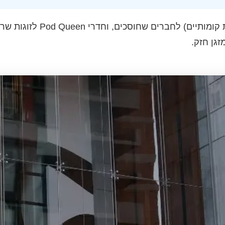
חדרי Pod Bunk (מיטות קומ
זגן חזק.