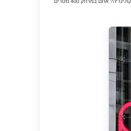
מטרים בלבד מהטיימס סקוור ו-300 מטרים מתחנת האוטובוסים המרכזית (Port Authority). חובבי קולינריה? אתם במרחק 400 מטרים