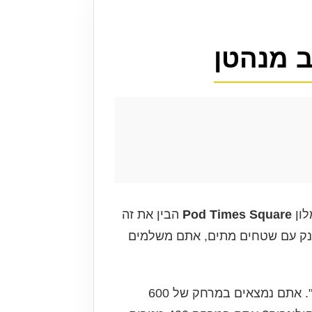
לון
Pod Times Square
הבין את זה
 ענק עם שטחים מתים, אתם משלמים
המיקום הוא גולת הכותרת כאן. המלון יושב ב-400 West 42nd Street, בדיוק באזור ה"מידטאון ווסט". אתם נמצאים במרחק של 600