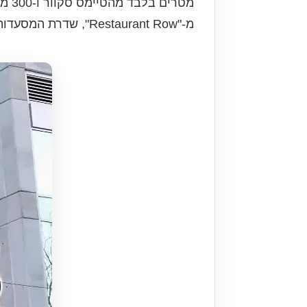
מ-"Restaurant Row", שדרת המסעדות המפורסמת.