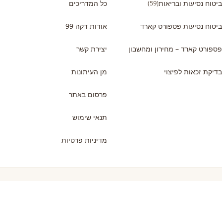
ביטוח נסיעות ובריאות
(59)
כל המדריכים
ביטוח נסיעות פספורט קארד
אודות דקה 99
פספורט קארד – מחירון ומחשבון
יצירת קשר
בדיקת זכאות לפיצוי
מן העיתונות
פרסום באתר
תנאי שימוש
מדיניות פרטיות
המדריכים החדשים באתר
מדריך מקיף למטייל הישראלי בפירנצה: אטרקציות, אוכל כשר…
טיול כשר לאוסלו, נורווגיה: עלויות, טיסות, אוכל כשר…