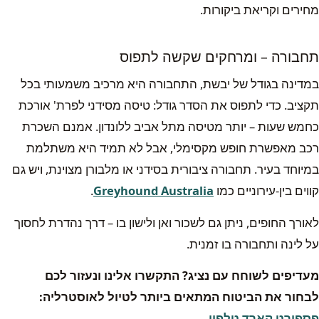
מחירים וקריאת ביקורות.
תחבורה – ומרחקים שקשה לתפוס
במדינה בגודל של יבשת, התחבורה היא מרכיב משמעותי בכל
תקציב. כדי לתפוס את הסדר גודל: טיסה מסידני לפרת' אורכת
כחמש שעות – יותר מטיסה מתל אביב ללונדון. אמנם השכרת
רכב מאפשרת חופש מקסימלי, אבל לא תמיד היא משתלמת
במיוחד בעיר. תחבורה ציבורית בסידני או מלבורן מצוינת, ויש גם
קווים בין-עירוניים כמו
Greyhound Australia
.
לאורך החופים, ניתן גם לשכור ואן ולישון בו – דרך נהדרת לחסוך
על לינה ותחבורה בו זמנית.
מעדיפים לשוחח עם נציג? התקשרו אלינו ונעזור לכם
לבחור את הביטוח המתאים ביותר לטיול לאוסטרליה:
פספורט קארד טלפון
.