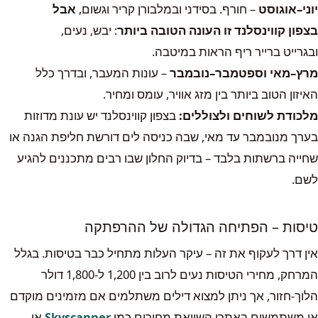
יוני–אוגוסט
– חורף. בסידני ובמלבורן קריר וגשום,
אבל
בצפון קווינסלנד זו העונה הטובה ביותר
: יבש, נעים,
ובגרייט ברייר ריף הראות במיטבה.
מרץ–מאי וספטמבר–נובמבר
– עונות המעבר, ובדרך כלל
האיזון הטוב ביותר בין מזג אוויר, עומס ומחיר.
מלכודת לשוחים ולצוללים:
בצפון קווינסלנד יש עונת מדוזות
בערך מנובמבר עד מאי, שבה כניסה לים דורשת חליפת הגנה או
שחייה ברשתות בלבד – בדיוק החלון שבו רבים מתכננים להגיע
לשם.
טיסות – הפתיחה הגדולה של ההרפתקה
אין דרך לעקוף את זה – עיקר העלות מתחיל כבר בטיסות. בגלל
המרחק, מחירי הטיסות נעים לרוב בין 1,200 ל-1,800 דולר
הלוך-חזור, אך ניתן למצוא דילים משתלמים אם מזמינים מוקדם
או משתמשים באתרי השוואת מחירים כמו
Skyscanner
או