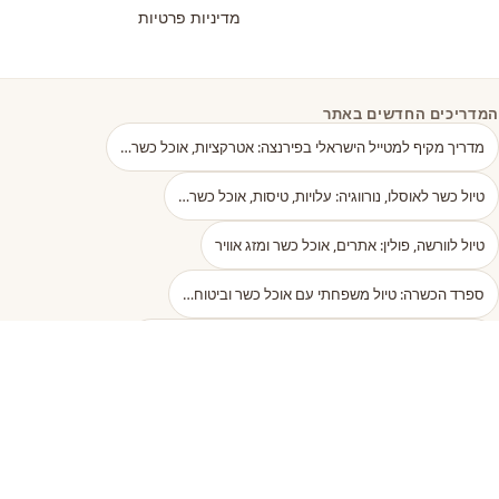
מדיניות פרטיות
המדריכים החדשים באתר
מדריך מקיף למטייל הישראלי בפירנצה: אטרקציות, אוכל כשר…
טיול כשר לאוסלו, נורווגיה: עלויות, טיסות, אוכל כשר…
טיול לוורשה, פולין: אתרים, אוכל כשר ומזג אוויר
ספרד הכשרה: טיול משפחתי עם אוכל כשר וביטוח…
רוטרדם עם ילדים: אטרקציות, מלונות ואוכל כשר למשפחות
טיול כשר לגאורגיה: עלויות, טיסות, אוכל ומקומות לינה…
בודפשט אז והיום: איך השתנתה "פריז של המזרח"…
הזוהר הצפוני בלפלנד: מתי לטוס ואיך להתלבש נכון