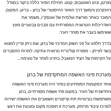
מורטן, ונהג האוטובוס, קנוט. תחילת הסיור כללה ביקור במגדל
רוזנקרנץ והמשך דרך האזור ההיסטורי של ברגן – בריגן. המקום,
המוכר כאתר מורשת עולמית של אונסק"ו, משמר את
האדריכלות הנורווגית המסורתית עם מבנים צבעוניים מעץ
ששימשו בעבר את סוחרי העיר.
בדרך חלפנו על פני השוק המרכזי של ברגן, שם ניתן עדיין למצוא
בשר לווייתן – מסורת קולינרית נורווגית עתיקה. למרות ההסברים
על הקיימות של הציד המוגבל, בחרנו לוותר על טעימה…
מערכת פינוי האשפה המתקדמת של ברגן
אחד המקומות המפתיעים בסיור היה מערכת פינוי האשפה
החדשנית של העיר. במקום פחי אשפה מסורתיים, ברגן
משתמשת בצינורות תת-קרקעיים השואבים את האשפה ישירות
למרכז עיבוד מרוחק. מערכת זו חוסכת מקום ומונעת את רעש