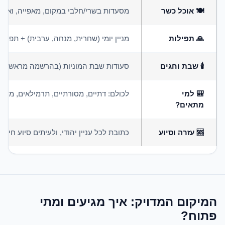
🍽️ אוכל כשר
מסעדות בשרי/חלבי במקום, מאפייה, ואופצי
🙏 תפילות
מניין יומי (שחרית, מנחה, ערבית) + תפילות
🕯️ שבת וחגים
סעודות שבת המוניות (בהרשמה מראש בא
🎒 למי
לכולם: דתיים, מסורתיים, תרמילאים, משפ
מתאים?
🆘 עזרה וסיוע
כתובת לכל עניין יהודי, ולעיתים סיוע חירום (
המיקום המדויק: איך מגיעים ומתי
פתוח?