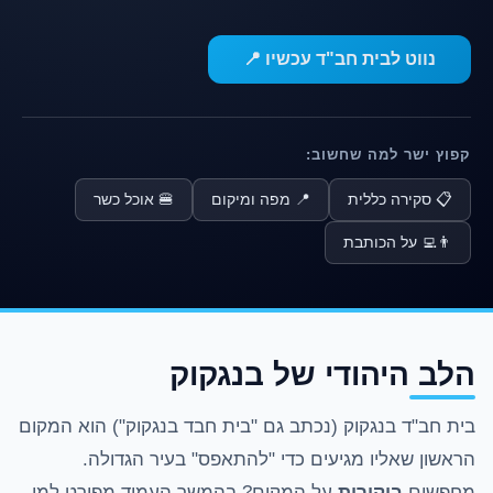
נווט לבית חב"ד עכשיו 📍
קפוץ ישר למה שחשוב:
📋 סקירה כללית
📍 מפה ומיקום
🍔 אוכל כשר
👨‍💻 על הכותבת
הלב היהודי של בנגקוק
בית חב"ד בנגקוק (נכתב גם "בית חבד בנגקוק") הוא המקום
הראשון שאליו מגיעים כדי "להתאפס" בעיר הגדולה.
מחפשים
ביקורות
על המקום? בהמשך העמוד מפורט למי