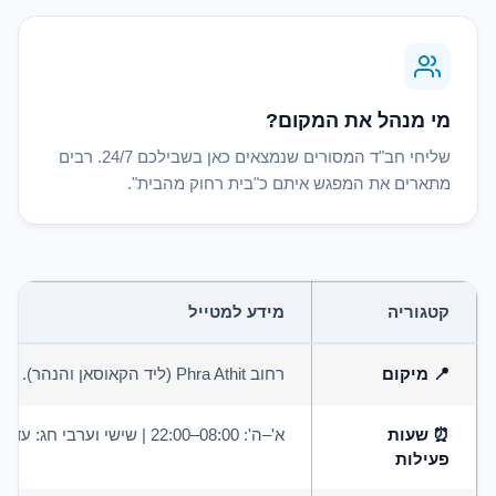
מי מנהל את המקום?
שליחי חב"ד המסורים שנמצאים כאן בשבילכם 24/7. רבים
מתארים את המפגש איתם כ"בית רחוק מהבית".
קטגוריה
מידע למטייל
📍 מיקום
רחוב Phra Athit (ליד הקאוסאן והנהר). מיקום נגיש ומרכזי.
⏰ שעות
א'–ה': 08:00–22:00 | שישי וערבי חג: עד כניסת השבת.
פעילות