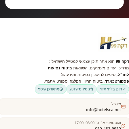
קבלו ייעוץ חינם
דקה 99
הוא אתר תוכן עצמאי למטייל הישראלי:
מדריכי יעדים מעמיקים, השוואות
ביטוח נסיעות
לחו״ל
, טיפים לחיסכון בטיסות ומידע על
פספורטכארד
, ביטוח הריון, הפלגה וספורט אתגרי.
תוכן בלתי תלוי
ניסיון מ־2019
מתעדכן שוטף
אימייל
info@hotelsca.net
וואטסאפ · א׳–ה׳ 08:00–17:00
050-482-9950