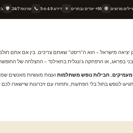
🛡️
📞
⭐
🌐
50+ יעדים נבחרים
דירוג 4.9 מ-5
זמינות 24/7
בי
 יציאה מישראל – הוא ה"ריסט" שאתם צריכים. בין אם אתם חולמי
ני בפראג, או הרפתקה ג'ונגלית בתאילנד – ההצלחה של החופשה 
 מעמיקים
,
חבילות נופש משתלמות
ועצות מעשיות מאנשים שמכי
גיעו לנופש בחול בלי הפתעות, ותחזרו עם זיכרונות שיישארו לכם 