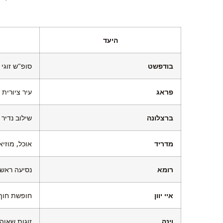
היעד
בודפשט
סופ"ש זוגי
פראג
עיר ציורית 
ברצלונה
שילוב נדיר 
מדריד
אוכל, מוזיא
רומא
נסיעה ראשו
איי יוון
חופשת חוף 
וינה
זוגות שאוה