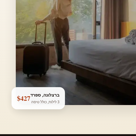
ברצלונה, ספרד
$427
3 לילות, כולל טיסה