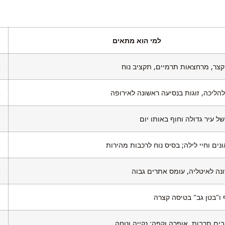
למי הוא מתאים
 קצר, מרחצאות תרמיים, תקציב נוח
א
להליכה, זוגות בנסיעה ראשונה לאירופה
א
של עיר גדולה וחוף באותו יום
מ
ונים וחיי לילה; בסיס נוח לרכבות מהירות
א
נה לאיטליה, עומס אתרים גבוה
א
ו"בטן גב" בטיסה קצרה
י
בים תרבות, אופרה וקפה; נקייה ונוחה
מ