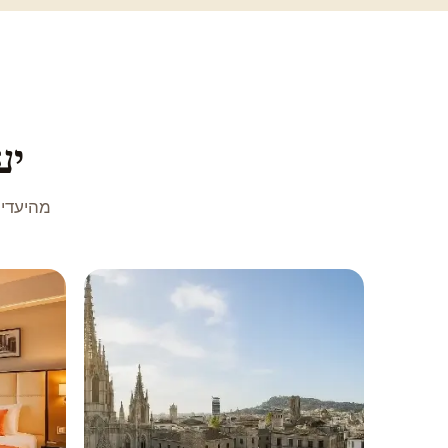
יע
מהיעדים