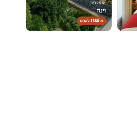
אוסטריה
וינה
מ-$388 לאדם